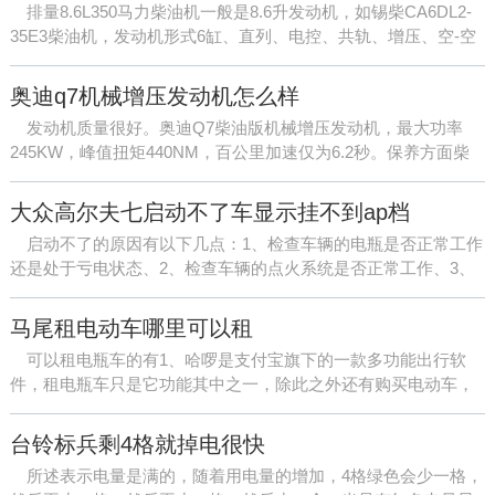
排量8.6L350马力柴油机一般是8.6升发动机，如锡柴CA6DL2-
35E3柴油机，发动机形式6缸、直列、电控、共轨、增压、空-空
中冷，缸径x行程112x145mm，排量8.6L排放标准国三/欧三，最
大输出...
奥迪q7机械增压发动机怎么样
发动机质量很好。奥迪Q7柴油版机械增压发动机，最大功率
245KW，峰值扭矩440NM，百公里加速仅为6.2秒。保养方面柴
油发动机车型和汽油发动机车型在例行保养时，费用基本一致，
损耗件方...
大众高尔夫七启动不了车显示挂不到ap档
启动不了的原因有以下几点：1、检查车辆的电瓶是否正常工作
还是处于亏电状态、2、检查车辆的点火系统是否正常工作、3、
天气寒冷，车辆是否添加防冻液来防止发动机寒冷、4、车辆...
马尾租电动车哪里可以租
可以租电瓶车的有1、哈啰是支付宝旗下的一款多功能出行软
件，租电瓶车只是它功能其中之一，除此之外还有购买电动车，
租单车，汽车等等的功能，价格优惠，在软件内地图上随时可看
何处有...
台铃标兵剩4格就掉电很快
所述表示电量是满的，随着用电量的增加，4格绿色会少一格，