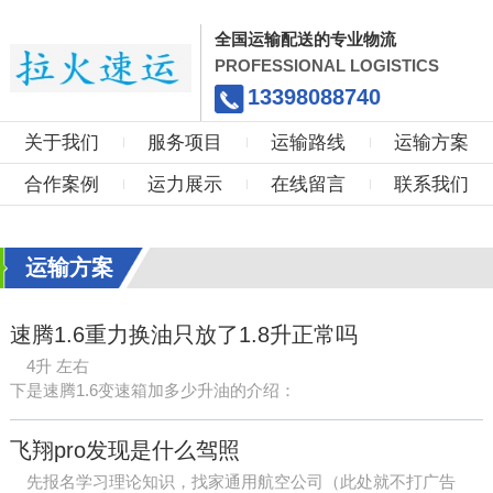
全国运输配送的专业物流
PROFESSIONAL LOGISTICS
13398088740
关于我们
服务项目
运输路线
运输方案
合作案例
运力展示
在线留言
联系我们
运输方案
速腾1.6重力换油只放了1.8升正常吗
4升 左右
下是速腾1.6变速箱加多少升油的介绍：
1、速腾1.6变速箱油加四升就可以，如循环换油机加油得加8升即
可。
飞翔pro发现是什么驾照
2、速腾加油口在变速器尾部右侧，要经常检查自动变速箱油液位
先报名学习理论知识，找家通用航空公司（此处就不打广告
是...