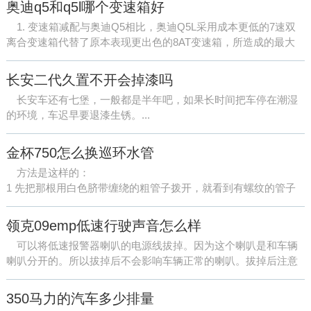
奥迪q5和q5l哪个变速箱好
1. 变速箱减配与奥迪Q5相比，奥迪Q5L采用成本更低的7速双
离合变速箱代替了原本表现更出色的8AT变速箱，所造成的最大
缺点就是车辆在低速行驶时顿挫感明显，整体的用车体验大不如
前...
长安二代久置不开会掉漆吗
长安车还有七堡，一般都是半年吧，如果长时间把车停在潮湿
的环境，车迟早要退漆生锈。...
金杯750怎么换巡环水管
方法是这样的：
1 先把那根用白色脐带缠绕的粗管子拨开，就看到有螺纹的管子
了，那就是排水管。
2 从接头处拨出这个排水管；
领克09emp低速行驶声音怎么样
3 将新的管子按原来的样子接好，最好还在接口处用胶带缠...
可以将低速报警器喇叭的电源线拔掉。因为这个喇叭是和车辆
喇叭分开的。所以拔掉后不会影响车辆正常的喇叭。拔掉后注意
将电源线用胶布缠好以免进水短路。这个是国家要求必须...
350马力的汽车多少排量