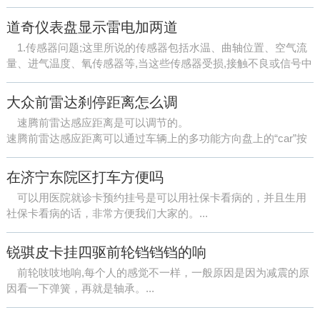
1、启动/关闭发动机
①启动：踩下制动踏板，按下启动按键即可。
道奇仪表盘显示雷电加两道
②关闭：将车辆停住，再次按压点火开关。
1.传感器问题;这里所说的传感器包括水温、曲轴位置、空气流
启动发动...
量、进气温度、氧传感器等,当这些传感器受损,接触不良或信号中
断时,汽车的ECU就不能准确获得发动机的数据,此时就...
大众前雷达刹停距离怎么调
速腾前雷达感应距离是可以调节的。
速腾前雷达感应距离可以通过车辆上的多功能方向盘上的“car”按
键，进入并设置在“驾驶辅助”中，然后再进入“自适应巡航系统”选
项中进行调...
在济宁东院区打车方便吗
可以用医院就诊卡预约挂号是可以用社保卡看病的，并且生用
社保卡看病的话，非常方便我们大家的。...
锐骐皮卡挂四驱前轮铛铛铛的响
前轮吱吱地响,每个人的感觉不一样，一般原因是因为减震的原
因看一下弹簧，再就是轴承。...