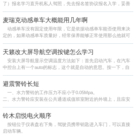
了）报名学习直升机私人驾照，先去报名签协议报名入学，妥善
之后学习私人驾照理论。 。然后根据通用航空公司安排到对应航
空局...
麦瑞克动感单车大概能用几年啊
动感单车没有固定使用年限，它是依据动感单车能否使用来决
定的，如果动感单车质量好，经常保养能够正常使用那么他就可
以一直使用下去，如果动感单车质量差或不经常保养，零部件损
坏，最...
天籁改大屏导航空调按键怎么学习
安装大屏导航显示空调温度方法如下：首先启动汽车，在汽车
中控台上有一个auto的标志，这个就是自动的意思。按一下，自
动空调就启动了。通过旋钮来控制温度，可以设置一个你想要的
温度...
避震警铃长短
一、水力警铃的工作压力不应小于0.05Mpa。
二、水力警铃应安装在公共通道或值班室附近的外墙上，且应安
装检修、测试用的阀门。三、水力警铃和报警阀的连接应采用热
镀锌钢管，当...
铃木启悦电火顺序
按钮位于仪表盘右下角，驾驶员携带钥匙进入车门，可以直接
启动车辆。